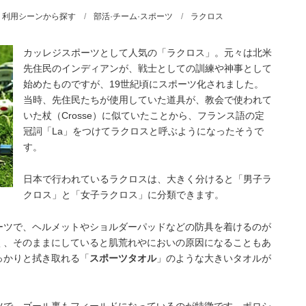
利用シーンから探す
部活·チーム·スポーツ
ラクロス
カッレジスポーツとして人気の「ラクロス」。元々は北米
先住民のインディアンが、戦士としての訓練や神事として
始めたものですが、19世紀頃にスポーツ化されました。
当時、先住民たちが使用していた道具が、教会で使われて
いた杖（Crosse）に似ていたことから、フランス語の定
冠詞「La」をつけてラクロスと呼ぶようになったそうで
す。
日本で行われているラクロスは、大きく分けると「男子ラ
クロス」と「女子ラクロス」に分類できます。
ーツで、ヘルメットやショルダーパッドなどの防具を着けるのが
く、そのままにしていると肌荒れやにおいの原因になることもあ
っかりと拭き取れる「
スポーツタオル
」のような大きいタオルが
ツで、ゴール裏もフィールドになっているのが特徴です。ポロシ