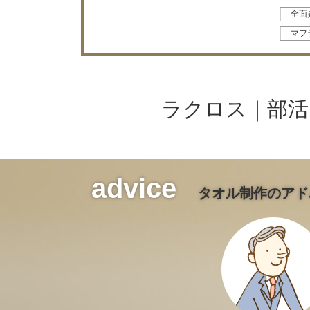
スタオル
全面
マフ
ラクロス｜部活
advice
タオル制作のアド