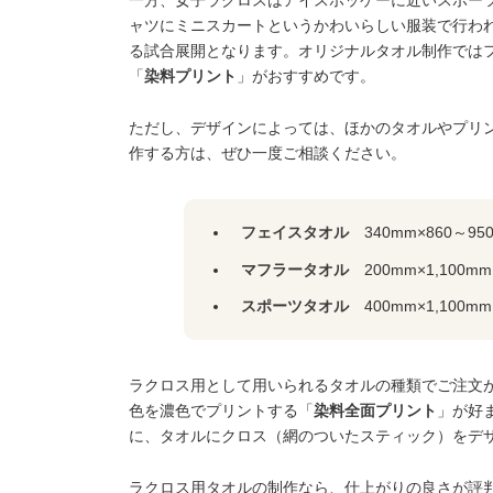
ャツにミニスカートというかわいらしい服装で行わ
る試合展開となります。オリジナルタオル制作では
「
染料プリント
」がおすすめです。
ただし、デザインによっては、ほかのタオルやプリ
作する方は、ぜひ一度ご相談ください。
フェイスタオル
340mm×860～
マフラータオル
200mm×1,100mm
スポーツタオル
400mm×1,100mm
ラクロス用として用いられるタオルの種類でご注文
色を濃色でプリントする「
染料全面プリント
」が好
に、タオルにクロス（網のついたスティック）をデ
ラクロス用タオルの制作なら、仕上がりの良さが評