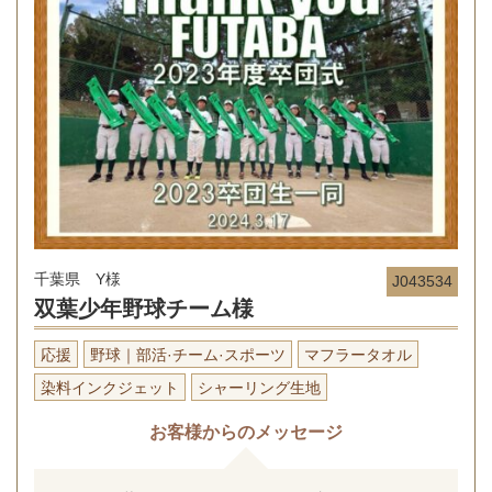
千葉県 Y様
J043534
双葉少年野球チーム様
応援
野球｜部活·チーム·スポーツ
マフラータオル
染料インクジェット
シャーリング生地
お客様からのメッセージ