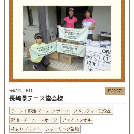
長崎県 K様
J022271
長崎県テニス協会様
テニス｜部活·チーム·スポーツ
ノベルティ・記念品
部活・チーム・スポーツ
フェイスタオル
枠ありプリント
シャーリング生地