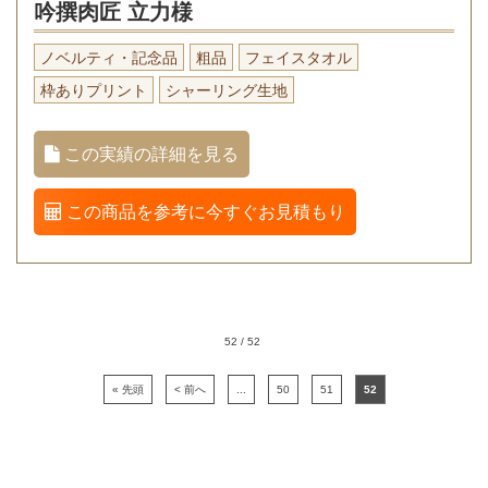
吟撰肉匠 立力様
ノベルティ・記念品
粗品
フェイスタオル
枠ありプリント
シャーリング生地
この実績の詳細を見る
この商品を参考に今すぐお見積もり
52 / 52
« 先頭
< 前へ
...
50
51
52