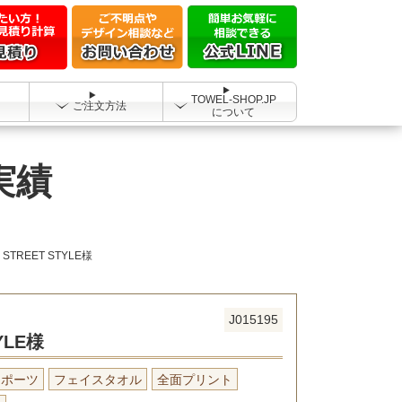
TOWEL-SHOP.JP
ご注文方法
について
実績
STREET STYLE様
J015195
YLE様
スポーツ
フェイスタオル
全面プリント