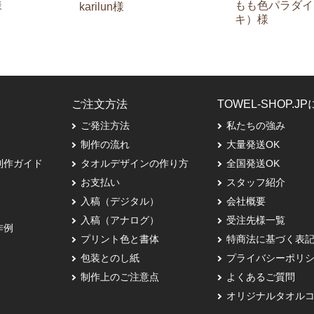
もも色パラダイ
様
karilun様
キ）様
ご注文方法
TOWEL-SHOP.J
ご発注方法
私たちの強み
制作の流れ
大量発送OK
制作ガイド
タオルデザインの作り方
全国発送OK
お支払い
スタッフ紹介
入稿（デジタル）
会社概要
入稿（アナログ）
受注先様一覧
作例
プリント色と書体
特商法に基づく表
包装とのし紙
プライバシーポリ
制作上のご注意点
よくあるご質問
オリジナルタオル