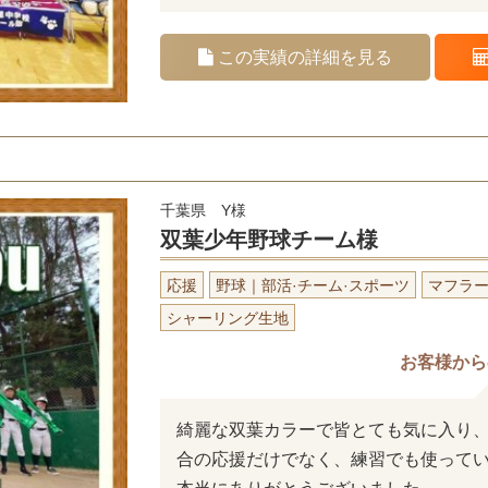
この実績の詳細を見る
千葉県 Y様
双葉少年野球チーム様
応援
野球｜部活·チーム·スポーツ
マフラ
シャーリング生地
お客様から
綺麗な双葉カラーで皆とても気に入り
合の応援だけでなく、練習でも使って