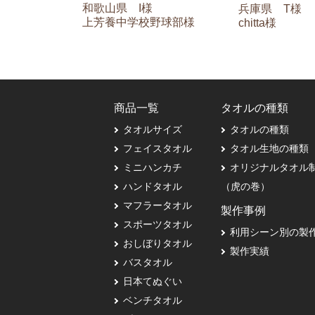
和歌山県 I様
兵庫県 T様
上芳養中学校野球部様
chitta様
商品一覧
タオルの種類
タオルサイズ
タオルの種類
フェイスタオル
タオル生地の種類
ミニハンカチ
オリジナルタオル
ハンドタオル
（虎の巻）
マフラータオル
製作事例
スポーツタオル
利用シーン別の製
おしぼりタオル
製作実績
バスタオル
日本てぬぐい
ベンチタオル