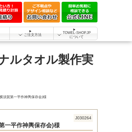
TOWEL-SHOP.JP
ご注文方法
について
ジナルタオル製作実
(横須賀第一平作神輿保存会)様
J030264
賀第一平作神輿保存会)様