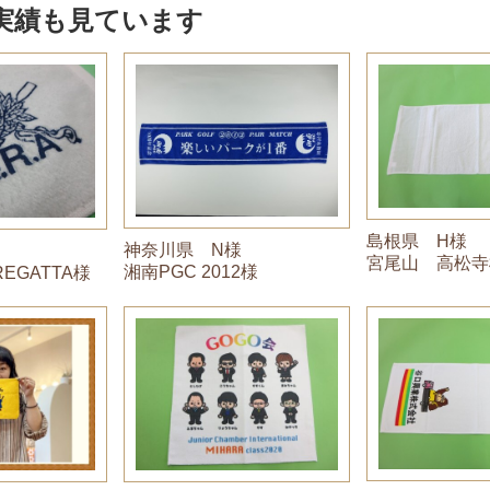
実績も見ています
島根県 H様
神奈川県 N様
宮尾山 高松寺
湘南PGC 2012様
REGATTA様