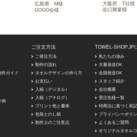
大阪府 T社様
広島県 M様
谷口興業様
GOGO会様
ご注文方法
TOWEL-SHOP.J
ご発注方法
私たちの強み
制作の流れ
大量発送OK
制作ガイド
タオルデザインの作り方
全国発送OK
お支払い
スタッフ紹介
入稿（デジタル）
会社概要
入稿（アナログ）
受注先様一覧
作例
プリント色と書体
特商法に基づく表
包装とのし紙
プライバシーポリ
制作上のご注意点
よくあるご質問
オリジナルタオル