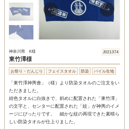
神奈川県 K様
J021374
東竹澤様
お祭り・だんじり
フェイスタオル
防染
パイル生地
「東竹澤神輿會」（様）より防染タオルのご注文をい
ただきました。
紺色タオルに白抜きで、斜めに配置された「東竹澤」
の文字と、センターに配置された「紋」が神輿のイメ
ージにぴったりです。 細かな紋の再現できた素晴ら
しい防染タオルが仕上りました。