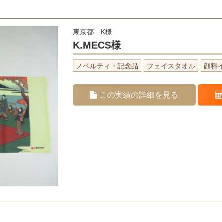
東京都 K様
K.MECS様
ノベルティ・記念品
フェイスタオル
顔料
この実績の詳細を見る