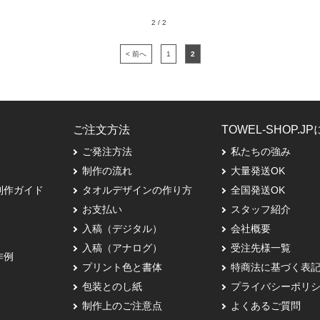
2 / 2
< 前へ
1
2
ご注文方法
TOWEL-SHOP.J
ご発注方法
私たちの強み
制作の流れ
大量発送OK
制作ガイド
タオルデザインの作り方
全国発送OK
お支払い
スタッフ紹介
入稿（デジタル）
会社概要
入稿（アナログ）
受注先様一覧
作例
プリント色と書体
特商法に基づく表
包装とのし紙
プライバシーポリ
制作上のご注意点
よくあるご質問