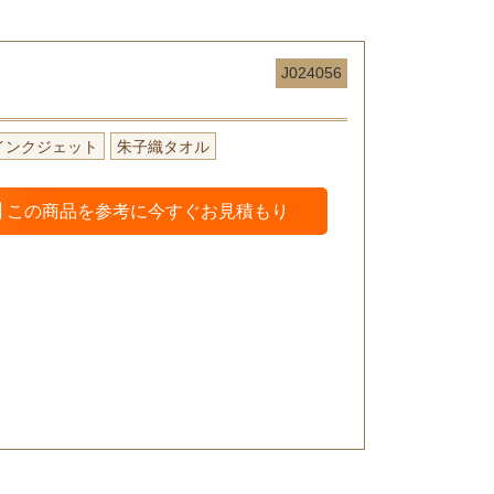
J024056
インクジェット
朱子織タオル
この商品を参考に今すぐお見積もり