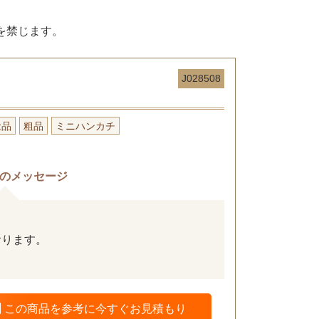
を禁じます。
J028508
念品
粗品
ミニハンカチ
のメッセージ
おります。
この商品を参考に今すぐお見積もり