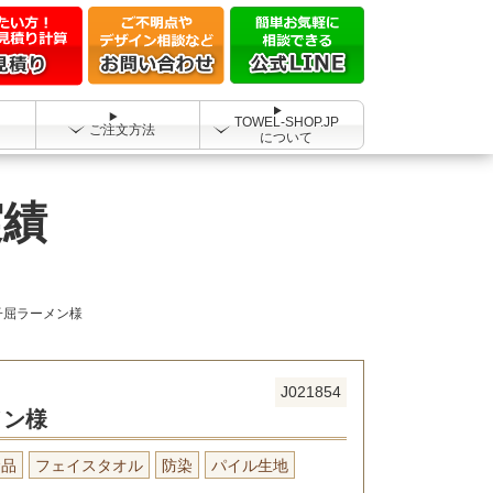
TOWEL-SHOP.JP
ご注文方法
について
実績
子屈ラーメン様
J021854
メン様
念品
フェイスタオル
防染
パイル生地