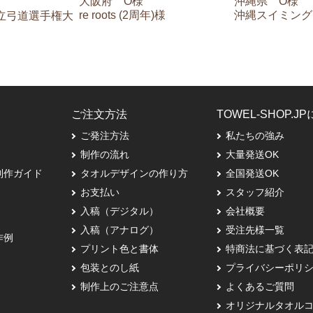
大阪府 O様
沖縄県 O様
re roots (2周年)様
沖縄スイミング
同立弓道選手権大
ご注文方法
TOWEL-SHOP.J
ご発注方法
私たちの強み
制作の流れ
大量発送OK
制作ガイド
タオルデザインの作り方
全国発送OK
お支払い
スタッフ紹介
入稿（デジタル）
会社概要
入稿（アナログ）
受注先様一覧
作例
プリント色と書体
特商法に基づく表
包装とのし紙
プライバシーポリ
制作上のご注意点
よくあるご質問
オリジナルタオル