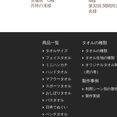
茨城県 O様
M様
月待の滝様
第32回 関関
会様
商品一覧
タオルの種類
タオルサイズ
タオルの種類
フェイスタオル
タオル生地の種類
ミニハンカチ
オリジナルタオル
ハンドタオル
（虎の巻）
マフラータオル
製作事例
スポーツタオル
利用シーン別の製
おしぼりタオル
製作実績
バスタオル
日本てぬぐい
ベンチタオル