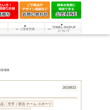
TOWEL-SHOP.JP
ご注文方法
について
樹道場様
J018822
念品
空手｜部活·チーム·スポーツ