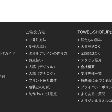
ご注文方法
TOWEL-SHOP.J
ご発注方法
私たちの強み
制作の流れ
大量発送OK
制作ガイド
タオルデザインの作り方
全国発送OK
お支払い
スタッフ紹介
入稿（デジタル）
会社概要
入稿（アナログ）
受注先様一覧
作例
プリント色と書体
特商法に基づく表
包装とのし紙
プライバシーポリ
制作上のご注意点
よくあるご質問
オリジナルタオル