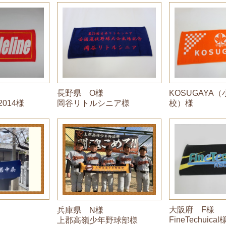
KOSUGAYA
長野県 O様
 2014様
校）様
岡谷リトルシニア様
大阪府 F様
兵庫県 N様
FineTechuical
上郡高嶺少年野球部様