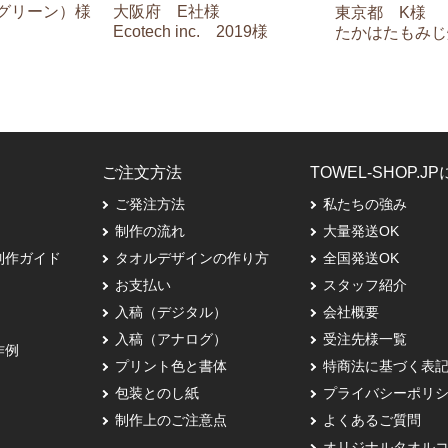
 （グリーン）様
大阪府 E社様
東京都 K様
Ecotech inc. 2019様
たかはたもみじ
ご注文方法
TOWEL-SHOP.J
ご発注方法
私たちの強み
制作の流れ
大量発送OK
制作ガイド
タオルデザインの作り方
全国発送OK
お支払い
スタッフ紹介
入稿（デジタル）
会社概要
入稿（アナログ）
受注先様一覧
作例
プリント色と書体
特商法に基づく表
包装とのし紙
プライバシーポリ
制作上のご注意点
よくあるご質問
オリジナルタオル