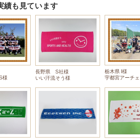
実績も見ています
栃木県 I様
長野県 S社様
RS様
宇都宮アーチェ
いい汗流そう様