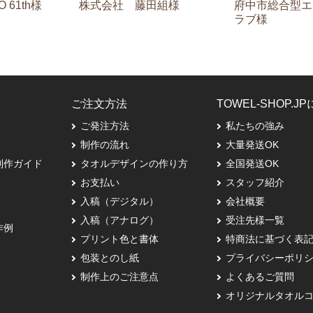
株式会社 藤田組様
O 61th様
府中市総合型エ
ラブ様
ご注文方法
TOWEL-SHOP.J
ご発注方法
私たちの強み
制作の流れ
大量発送OK
制作ガイド
タオルデザインの作り方
全国発送OK
お支払い
スタッフ紹介
入稿（デジタル）
会社概要
入稿（アナログ）
受注先様一覧
作例
プリント色と書体
特商法に基づく表
包装とのし紙
プライバシーポリ
制作上のご注意点
よくあるご質問
オリジナルタオル