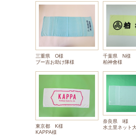
千葉県 N様
三重県 O様
柏神會様
ブー吉お助け隊様
奈良県 I様
東京都 K様
水土里ネット
KAPPA様