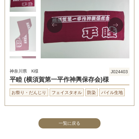
神奈川県 K様
J024403
平睦 (横須賀第一平作神輿保存会)様
お祭り・だんじり
フェイスタオル
防染
パイル生地
一覧に戻る