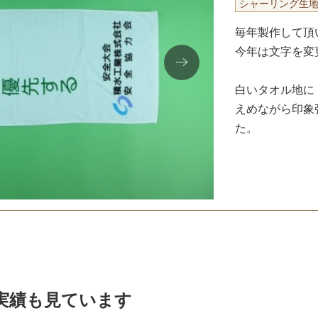
シャーリング生
毎年製作して頂
今年は文字を変
白いタオル地に
えめながら印象
た。
実績も見ています