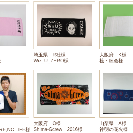
埼玉県 R社様
大阪府 K様
Wiz_U_ZERO様
桧・睦会様
様
大阪府 O様
山梨県 A様
Shima-Gcrew 2016様
神明の花火様
RE,NO LIFE様