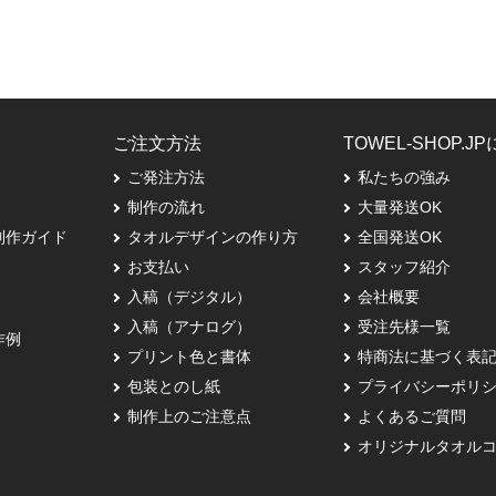
ご注文方法
TOWEL-SHOP.J
ご発注方法
私たちの強み
制作の流れ
大量発送OK
制作ガイド
タオルデザインの作り方
全国発送OK
お支払い
スタッフ紹介
入稿（デジタル）
会社概要
入稿（アナログ）
受注先様一覧
作例
プリント色と書体
特商法に基づく表
包装とのし紙
プライバシーポリ
制作上のご注意点
よくあるご質問
オリジナルタオル