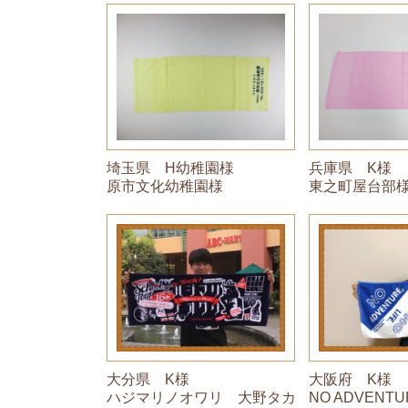
埼玉県 H幼稚園様
兵庫県 K様
原市文化幼稚園様
東之町屋台部
大分県 K様
大阪府 K様
ハジマリノオワリ 大野タカ
NO ADVENTU