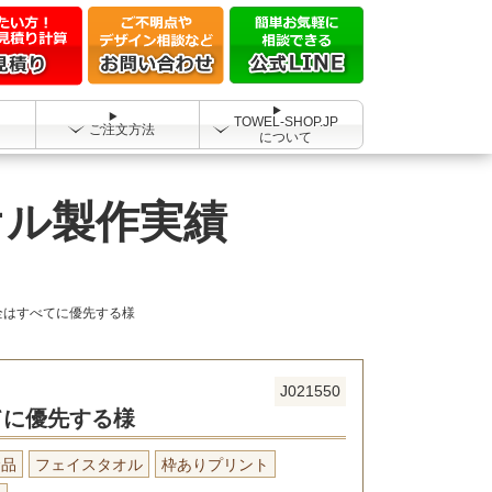
TOWEL-SHOP.JP
ご注文方法
について
オル製作実績
全はすべてに優先する様
J021550
てに優先する様
念品
フェイスタオル
枠ありプリント