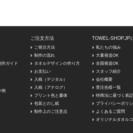
ご注文方法
TOWEL-SHOP.J
ご発注方法
私たちの強み
制作の流れ
大量発送OK
制作ガイド
タオルデザインの作り方
全国発送OK
お支払い
スタッフ紹介
入稿（デジタル）
会社概要
入稿（アナログ）
受注先様一覧
作例
プリント色と書体
特商法に基づく表
包装とのし紙
プライバシーポリ
制作上のご注意点
よくあるご質問
オリジナルタオル