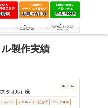
TOWEL-SHOP.JP
ご注文方法
について
オル製作実績
J017147
バスタオル）様
スティバル
ノベルティ・記念品
バスタオル