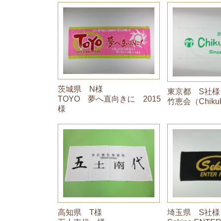
茨城県 N様
東京都 S社様
TOYO 夢へ直向きに 2015
竹恵会（Chikuk
様
高知県 T様
埼玉県 S社様