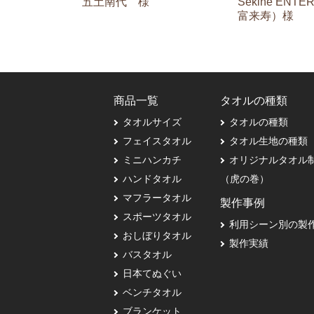
五土南代 様
Sekine ENT
富来寿）様
商品一覧
タオルの種類
タオルサイズ
タオルの種類
フェイスタオル
タオル生地の種類
ミニハンカチ
オリジナルタオル
ハンドタオル
（虎の巻）
マフラータオル
製作事例
スポーツタオル
利用シーン別の製
おしぼりタオル
製作実績
バスタオル
日本てぬぐい
ベンチタオル
ブランケット