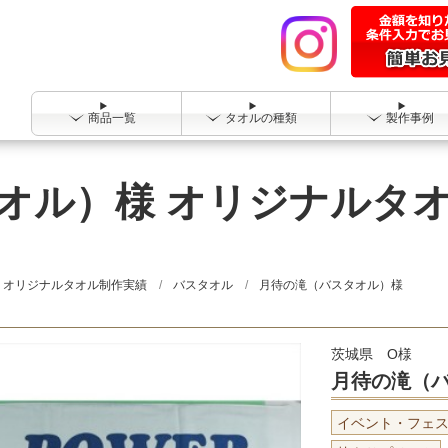
商品一覧
タオルの種類
製作事例
オル）様 オリジナルタ
オリジナルタオル制作実績
バスタオル
月待の滝（バスタオル）様
茨城県 O様
月待の滝（
イベント・フェ