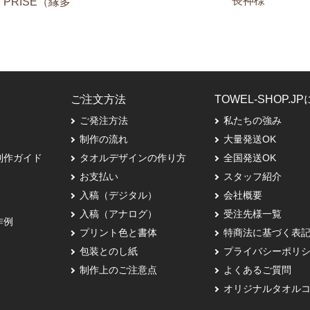
長神様
ER PRISE（縁多
ご注文方法
TOWEL-SHOP.J
ご発注方法
私たちの強み
制作の流れ
大量発送OK
制作ガイド
タオルデザインの作り方
全国発送OK
お支払い
スタッフ紹介
入稿（デジタル）
会社概要
入稿（アナログ）
受注先様一覧
作例
プリント色と書体
特商法に基づく表
包装とのし紙
プライバシーポリ
制作上のご注意点
よくあるご質問
オリジナルタオル