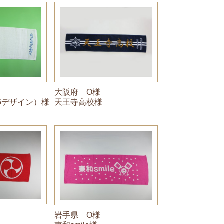
大阪府 O様
16デザイン）様
天王寺高校様
岩手県 O様