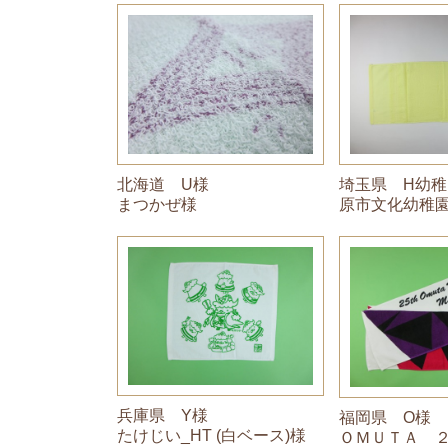
北海道 U様
埼玉県 H幼稚
まつかぜ様
原市文化幼稚
兵庫県 Y様
福岡県 O様
たけじい_HT (白ベース)様
ＯＭＵＴＡ 