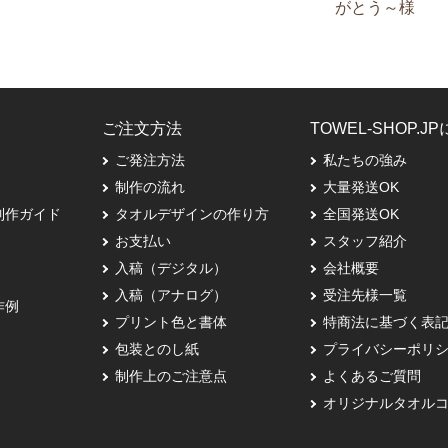
がとう～様
ご注文方法
TOWEL-SHOP.J
ご発注方法
私たちの強み
制作の流れ
大量発送OK
制作ガイド
タオルデザインの作り方
全国発送OK
お支払い
スタッフ紹介
入稿（デジタル）
会社概要
入稿（アナログ）
受注先様一覧
作例
プリント色と書体
特商法に基づく表
包装とのし紙
プライバシーポリ
制作上のご注意点
よくあるご質問
オリジナルタオル