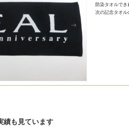
防染タオルでき
次の記念タオル
実績も見ています