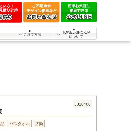
TOWEL-SHOP.JP
ご注文方法
について
J010408
様
念品
バスタオル
防染