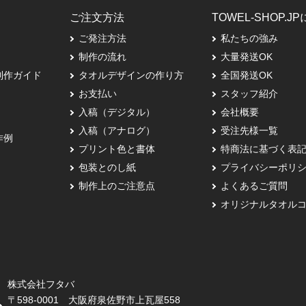
ご注文方法
TOWEL-SHOP.J
ご発注方法
私たちの強み
制作の流れ
大量発送OK
制作ガイド
タオルデザインの作り方
全国発送OK
お支払い
スタッフ紹介
入稿（デジタル）
会社概要
入稿（アナログ）
受注先様一覧
作例
プリント色と書体
特商法に基づく表
包装とのし紙
プライバシーポリ
制作上のご注意点
よくあるご質問
オリジナルタオル
株式会社フタバ
〒598-0001 大阪府泉佐野市上瓦屋558