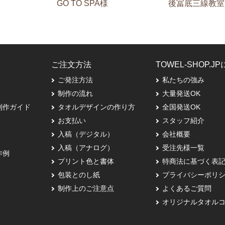
後冨底三線教室 
GO TO SPA様
ご注文方法
TOWEL-SHOP.J
ご発注方法
私たちの強み
制作の流れ
大量発送OK
制作ガイド
タオルデザインの作り方
全国発送OK
お支払い
スタッフ紹介
入稿（デジタル）
会社概要
入稿（アナログ）
受注先様一覧
作例
プリント色と書体
特商法に基づく表
包装とのし紙
プライバシーポリ
制作上のご注意点
よくあるご質問
オリジナルタオル