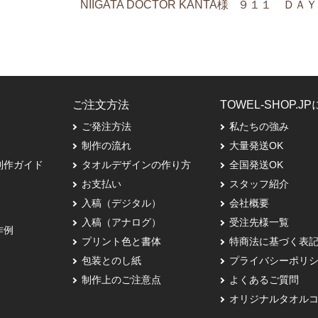
NIIGATA DOCTOR KANTA様
９１１ ＤＡＹ
ご注文方法
TOWEL-SHOP.J
ご発注方法
私たちの強み
制作の流れ
大量発送OK
制作ガイド
タオルデザインの作り方
全国発送OK
お支払い
スタッフ紹介
入稿（デジタル）
会社概要
入稿（アナログ）
受注先様一覧
作例
プリント色と書体
特商法に基づく表
包装とのし紙
プライバシーポリ
制作上のご注意点
よくあるご質問
オリジナルタオル