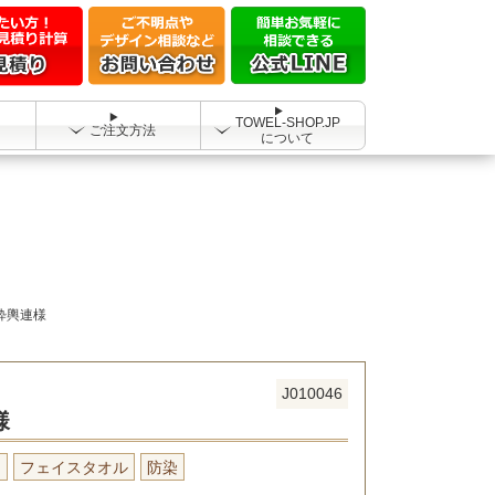
TOWEL-SHOP.JP
ご注文方法
について
粋輿連様
J010046
様
り
フェイスタオル
防染