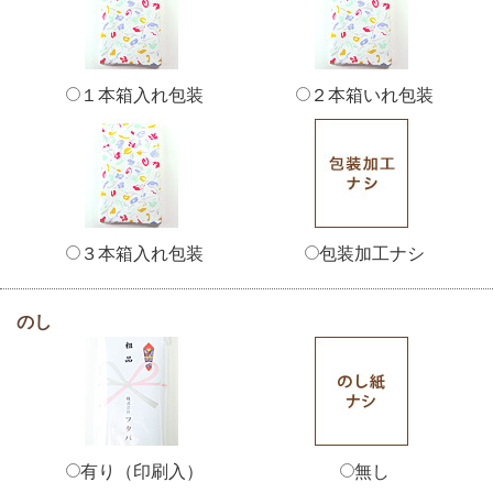
１本箱入れ包装
２本箱いれ包装
３本箱入れ包装
包装加工ナシ
のし
有り（印刷入）
無し