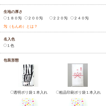
生地の厚さ
１８０匁
２００匁
２２０匁
２４０匁
匁（もんめ）とは？
名入色
１色
包装形態
透明ポリ袋１本入れ
粗品印刷ポリ袋１本入れ