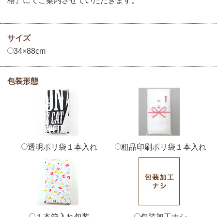
格』にてご案内させていただきます。
サイズ
34×88cm
包装形態
透明ポリ袋１本入れ
粗品印刷ポリ袋１本入れ
１本箱入れ包装
包装加工ナシ