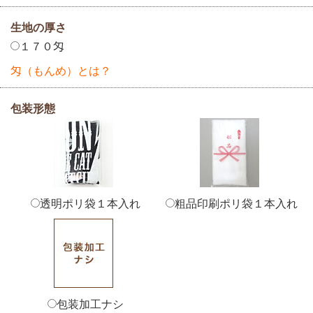
生地の厚さ
１７０匁
匁（もんめ）とは？
包装形態
透明ポリ袋１本入れ
粗品印刷ポリ袋１本入れ
包装加工ナシ