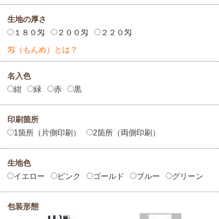
生地の厚さ
１８０匁
２００匁
２２０匁
匁（もんめ）とは？
名入色
紺
緑
赤
黒
印刷箇所
1箇所（片側印刷）
2箇所（両側印刷）
生地色
イエロー
ピンク
ゴールド
ブルー
グリーン
包装形態