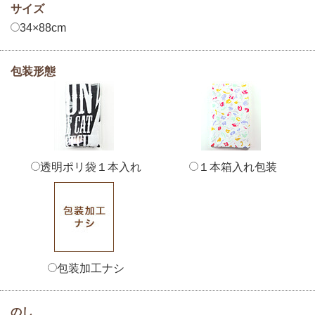
サイズ
34×88cm
包装形態
透明ポリ袋１本入れ
１本箱入れ包装
包装加工ナシ
のし