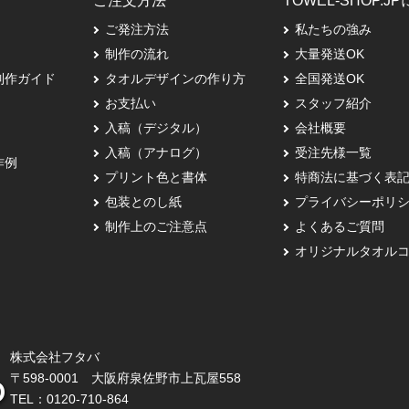
ご注文方法
TOWEL-SHOP.J
ご発注方法
私たちの強み
制作の流れ
大量発送OK
制作ガイド
タオルデザインの作り方
全国発送OK
お支払い
スタッフ紹介
入稿（デジタル）
会社概要
入稿（アナログ）
受注先様一覧
作例
プリント色と書体
特商法に基づく表
包装とのし紙
プライバシーポリ
制作上のご注意点
よくあるご質問
オリジナルタオル
株式会社フタバ
〒598-0001 大阪府泉佐野市上瓦屋558
TEL：
0120-710-864