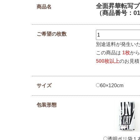
全面昇華転写プ
商品名
（商品番号：010
ご希望の枚数
別途送料が発生い
この商品は
1枚
から
500枚以上
のお見積
サイズ
60×120cm
包装形態
透明ポリ袋１