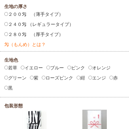
生地の厚さ
２００匁 （薄手タイプ）
２４０匁 （レギュラータイプ）
２８０匁 （厚手タイプ）
匁（もんめ）とは？
生地色
若草
イエロー
ブルー
ピンク
オレンジ
グリーン
紫
ローズピンク
紺
エンジ
赤
黒
包装形態